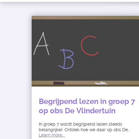
Begrijpend lezen in groep 7
op obs De Vlindertuin
In groep 7 wordt begrijpend lezen steeds
belangrijker. Ontdek hoe we daar op obs De
Learn more...
Vlindertuin vorm aan geven.