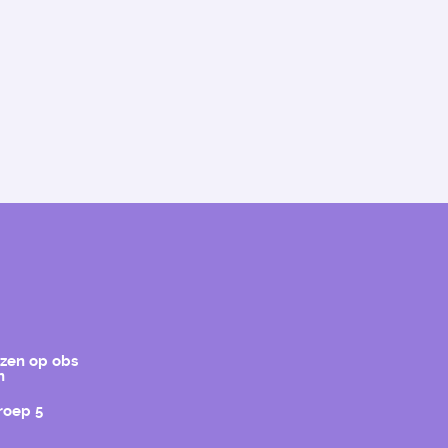
ezen op obs
n
groep 5