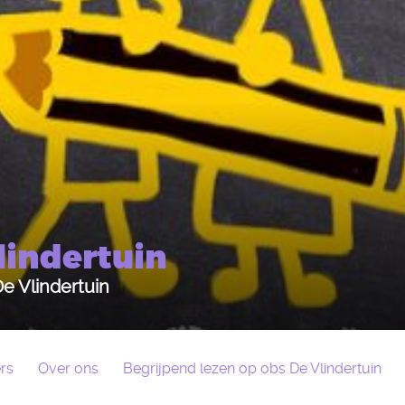
lindertuin
 Vlindertuin
rs
Over ons
Begrijpend lezen op obs De Vlindertuin