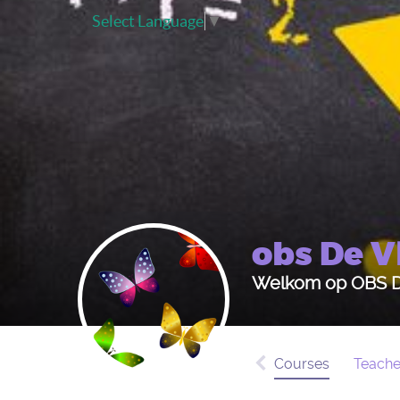
Select Language
▼
obs De V
Welkom op OBS De
Courses
Teache